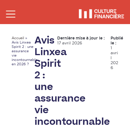
Dernière mise à jour le :
Publié
Accueil
»
Avis
Avis Linxea
17 avril 2026
le :
Spirit 2 : une
1
Linxea
assurance
avri
vie
l
incontournable
Spirit
202
en 2026 ?
6
2 :
une
assurance
vie
incontournable