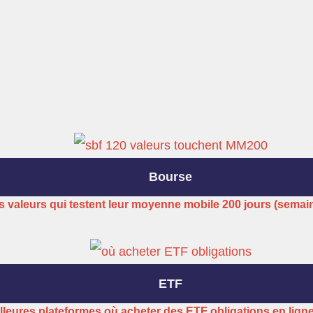
Bourse
s valeurs qui testent leur moyenne mobile 200 jours (semai
ETF
lleures plateformes où acheter des ETF obligations en lign