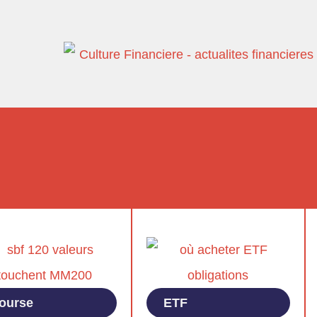
ourse
ETF