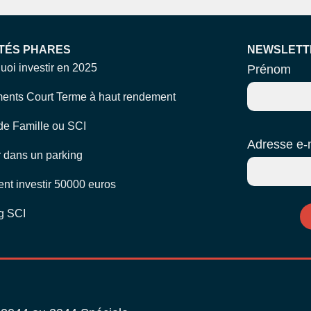
TÉS PHARES
NEWSLETT
uoi investir en 2025
Prénom
ents Court Terme à haut rendement
e Famille ou SCI
Adresse e-
r dans un parking
t investir 50000 euros
g SCI