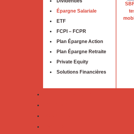
Dividendes
SBF 
te
Épargne Salariale
mobi
ETF
FCPI – FCPR
Plan Épargne Action
Plan Épargne Retraite
Private Equity
Solutions Financières
ENTREPRENEURIAT
HOLDING
DONATION
LIVRETS