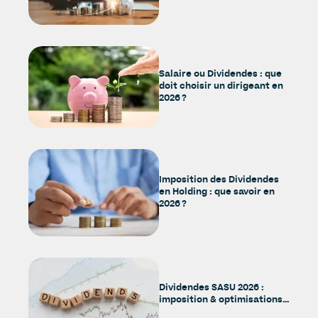
Salaire ou Dividendes : que
doit choisir un dirigeant en
2026 ?
Imposition des Dividendes
en Holding : que savoir en
2026 ?
Dividendes SASU 2026 :
imposition & optimisations…