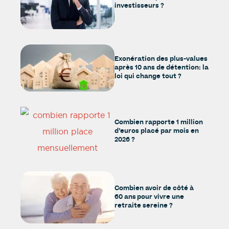
investisseurs ?
Exonération des plus-values
après 10 ans de détention: la
loi qui change tout ?
Combien rapporte 1 million
d’euros placé par mois en
2026 ?
Combien avoir de côté à
60 ans pour vivre une
retraite sereine ?