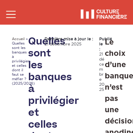
Dernière mise à jour le :
Publié
Accueil
»
Le
Quelles
Quelles
21 décembre 2025
le
sont les
:
choix
sont
banques
21
à
dé
privilégier
d’une
les
ce
et celles
m
dont il
banqu
br
faut se
banques
méfier ?
e
(2025/2026)
20
n’est
à
25
pas
privilégier
une
et
décisio
celles
anodin