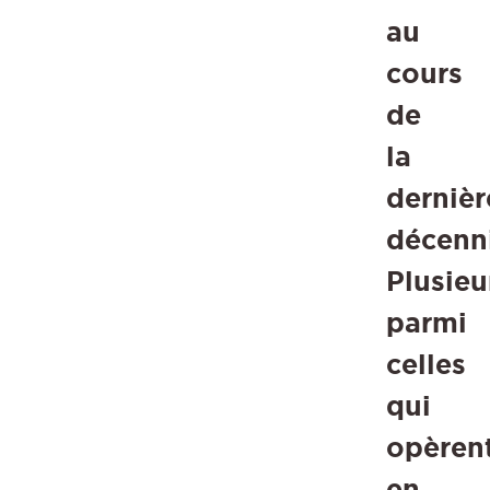
au
cours
de
la
dernièr
décenn
Plusieu
parmi
celles
qui
opèren
en