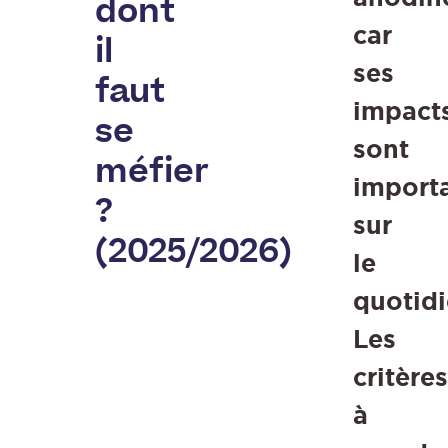
dont
car
il
ses
faut
impact
se
sont
méfier
import
?
sur
(2025/2026)
le
quotidi
Les
critères
à