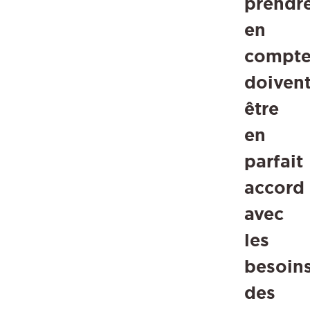
prendr
en
compt
doiven
être
en
parfait
accord
avec
les
besoin
des