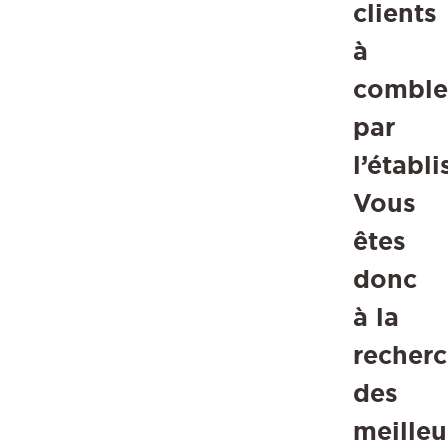
clients
à
comble
par
l’établ
Vous
êtes
donc
à la
recher
des
meilleu