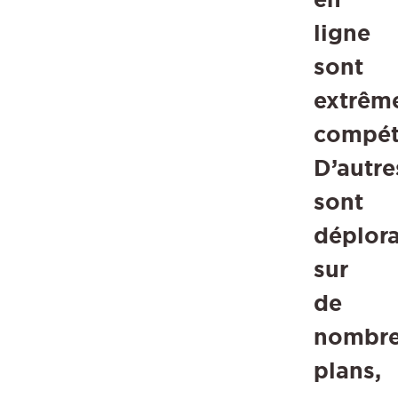
ligne
sont
extrêm
compéti
D’autre
sont
déplor
sur
de
nombr
plans,