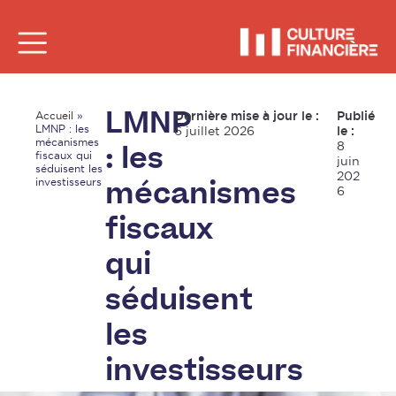
Dernière mise à jour le :
Publié
Accueil
»
LMNP
LMNP : les
6 juillet 2026
le :
mécanismes
8
: les
fiscaux qui
juin
séduisent les
202
investisseurs
mécanismes
6
fiscaux
qui
séduisent
les
investisseurs