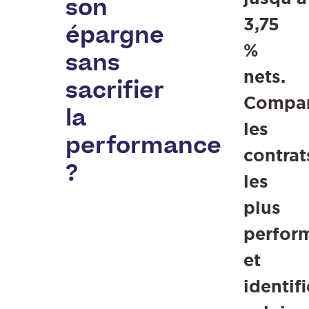
son
3,75
épargne
%
sans
nets.
sacrifier
Compa
la
les
performance
contrat
?
les
plus
perfor
et
identif