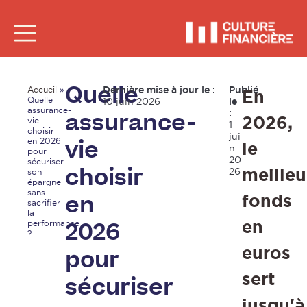
Dernière mise à jour le :
Publié
Accueil
»
En
Quelle
Quelle
10 juin 2026
le
assurance-
:
2026,
assurance-
vie
1
choisir
jui
en 2026
le
vie
n
pour
20
sécuriser
meilleu
26
son
choisir
épargne
sans
fonds
en
sacrifier
la
en
performance
2026
?
euros
pour
sert
sécuriser
jusqu'à