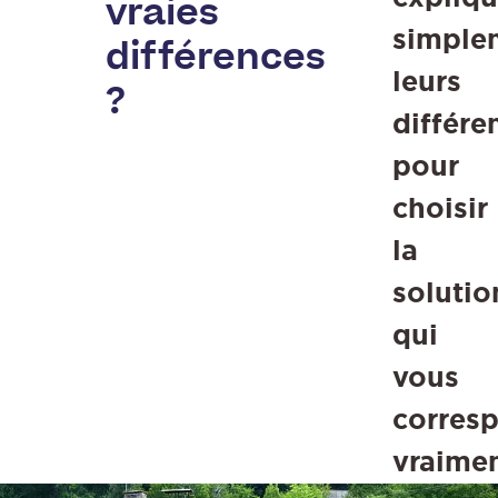
vraies
simple
différences
leurs
?
différe
pour
choisir
la
solutio
qui
vous
corres
vraimen