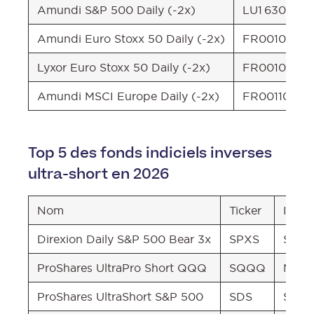
Amundi S&P 500 Daily (-2x)
LU1 630 867 
Amundi Euro Stoxx 50 Daily (-2x)
FR00108691
Lyxor Euro Stoxx 50 Daily (-2x)
FR00104241
Amundi MSCI Europe Daily (-2x)
FR00110236
Top 5 des fonds indiciels inverses
ultra-short en 2026
Nom
Ticker
Indic
Direxion Daily S&P 500 Bear 3x
SPXS
S&P 
ProShares UltraPro Short QQQ
SQQQ
Nasd
ProShares UltraShort S&P 500
SDS
S&P 