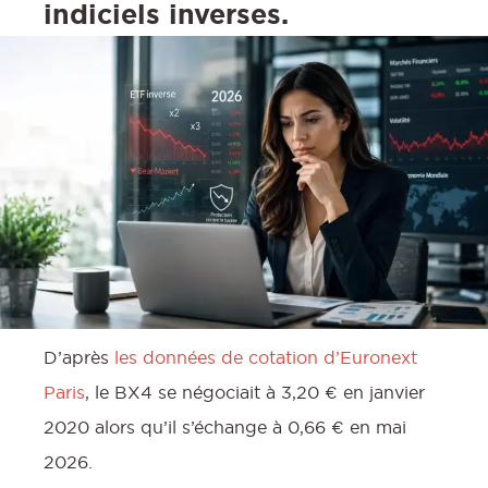
indiciels inverses.
D’après
les données de cotation d’Euronext
Paris
, le BX4 se négociait à 3,20 € en janvier
2020 alors qu’il s’échange à 0,66 € en mai
2026.
: