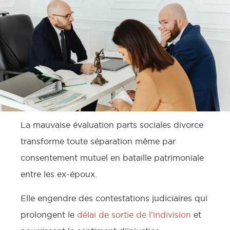
La mauvaise évaluation parts sociales divorce
transforme toute séparation même par
consentement mutuel en bataille patrimoniale
entre les ex-époux.
:
Elle engendre des contestations judiciaires qui
prolongent le
délai de sortie de l’indivision
et