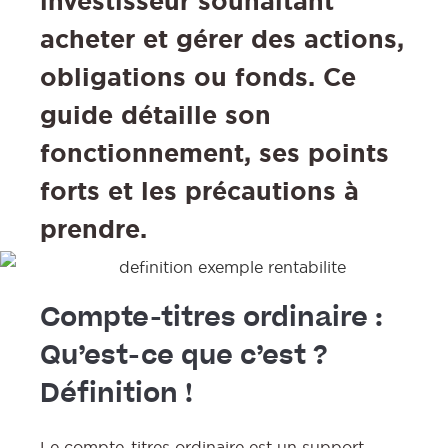
investisseur souhaitant
acheter et gérer des actions,
obligations ou fonds. Ce
guide détaille son
fonctionnement, ses points
forts et les précautions à
prendre.
Compte-titres ordinaire :
Qu’est-ce que c’est ?
Définition !
:
Le compte-titres ordinaire est un support