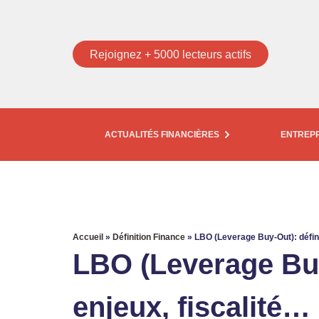
Rejoignez + 5000 lecteurs actifs
ACTUALITÉS FINANCIÈRES
ENTREP
Accueil
»
Définition Finance
»
LBO (Leverage Buy-Out): défini
LBO (Leverage Buy
enjeux, fiscalité…