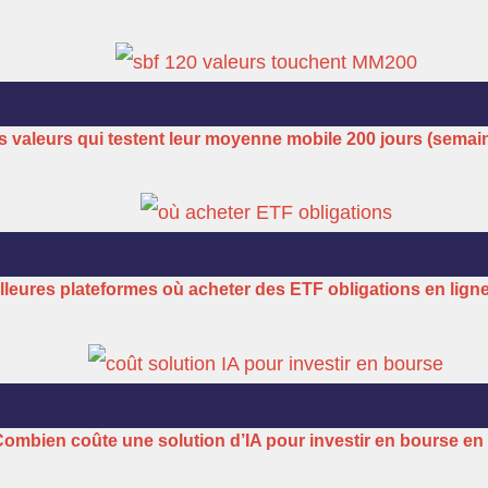
s valeurs qui testent leur moyenne mobile 200 jours (semai
lleures plateformes où acheter des ETF obligations en lign
ombien coûte une solution d’IA pour investir en bourse en