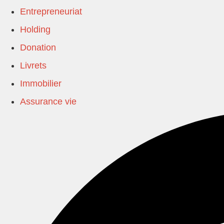
Entrepreneuriat
Holding
Donation
Livrets
Immobilier
Assurance vie