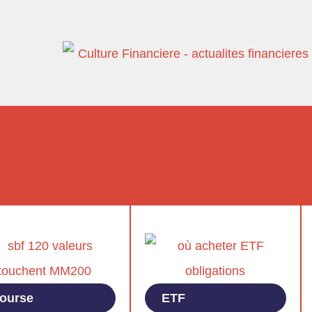
ourse
ETF