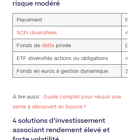
risque modéré
Placement
Rende
SCPI diversifiées
4,5 % 
Fonds de
dette
privée
De 6 
ETF diversifiés actions ou obligations
4 % à
Fonds en euros à gestion dynamique
3 % à 
À lire aussi :
Guide complet pour réussir une
vente à découvert en bourse ?
4 solutions d’investissement
associant rendement élevé et
forte volatilité