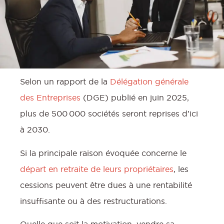
Selon un rapport de la
Délégation générale
des Entreprises
(DGE) publié en juin 2025,
plus de 500 000 sociétés seront reprises d’ici
à 2030.
:
Si la principale raison évoquée concerne le
départ en retraite de leurs propriétaires
, les
cessions peuvent être dues à une rentabilité
insuffisante ou à des restructurations.