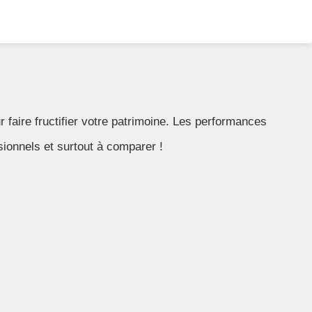
faire fructifier votre patrimoine. Les performances
ionnels et surtout à comparer !
ux (BNC): définition
njeux, risques…