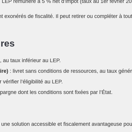
n LEP rémunéré à 5 % net d’impôt (taux au 1er février 20
ent exonérés de fiscalité. Il peut retirer ou compléter à t
ires
, au taux inférieur au LEP.
ire)
: livret sans conditions de ressources, au taux génér
 vérifier l’éligibilité au LEP.
argne dont les conditions sont fixées par l’État.
 une solution accessible et fiscalement avantageuse po