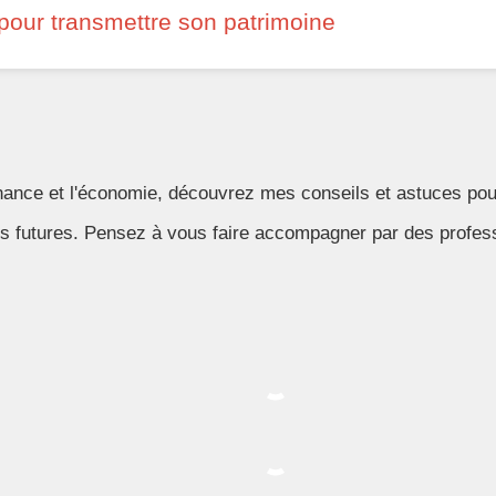
 pour transmettre son patrimoine
nance et l'économie, découvrez mes conseils et astuces pour 
 futures. Pensez à vous faire accompagner par des profess
Bénéfices non commercia
Covenants: définition, e