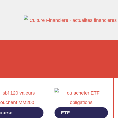
ourse
ETF