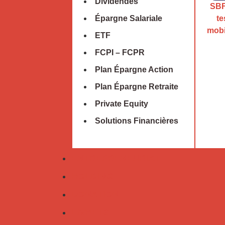
Dividendes
SBF 
te
Épargne Salariale
mobi
ETF
FCPI – FCPR
Plan Épargne Action
Plan Épargne Retraite
Private Equity
Solutions Financières
ENTREPRENEURIAT
HOLDING
DONATION
LIVRETS