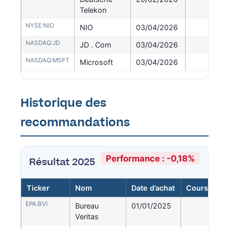
Telekon
NYSE:NIO
NIO
03/04/2026
6
NASDAQ:JD
JD . Com
03/04/2026
28
NASDAQ:MSFT
Microsoft
03/04/2026
373
Historique des
recommandations
Performance : -0,18%
Résultat 2025
Ticker
Nom
Date d’achat
Cours d’ach
EPA:BVI
Bureau
01/01/2025
29,
Veritas