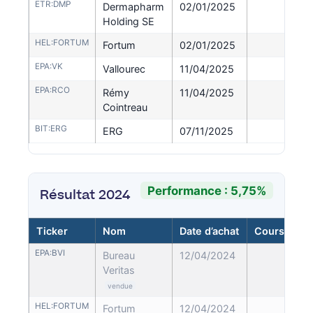
ETR:DMP
Dermapharm
02/01/2025
41,
Holding SE
HEL:FORTUM
Fortum
02/01/2025
14,
EPA:VK
Vallourec
11/04/2025
14,
EPA:RCO
Rémy
11/04/2025
44,
Cointreau
BIT:ERG
ERG
07/11/2025
22,
Performance : 5,75%
Résultat 2024
Ticker
Nom
Date d’achat
Cours d’ach
EPA:BVI
Bureau
12/04/2024
27,
Veritas
vendue
HEL:FORTUM
Fortum
12/04/2024
12,