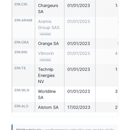
EPA:CRI
Chargeurs
01/01/2023
14,40
SA
EPA:ARAMI
Aramis
01/01/2023
4,40
Group SAS
vendue
EPA:ORA
Orange SA
01/01/2023
9,43
EPA:RIN
Vilmorin
01/01/2023
45,65
vendue
EPA:TE
Technip
01/01/2023
15,22
Energies
NV
EPA:WLN
Worldline
01/01/2023
37,27
SA
EPA:ALO
Alstom SA
17/02/2023
27,50
Méthodologie :
performance calculée par année civile