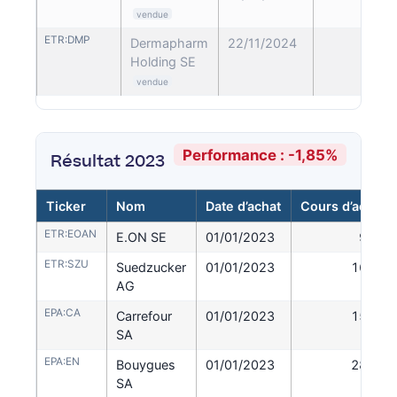
vendue
ETR:DMP
Dermapharm
22/11/2024
37,
Holding SE
vendue
Performance : -1,85%
Résultat 2023
Ticker
Nom
Date d’achat
Cours d’achat
ETR:EOAN
E.ON SE
01/01/2023
9,52
ETR:SZU
Suedzucker
01/01/2023
16,48
AG
EPA:CA
Carrefour
01/01/2023
15,87
SA
EPA:EN
Bouygues
01/01/2023
28,56
SA