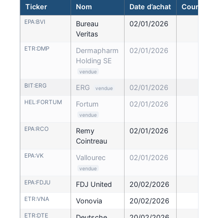
Ticker
Nom
Date d’achat
Cours d’ac
EPA:BVI
Bureau
02/01/2026
27
Veritas
ETR:DMP
Dermapharm
02/01/2026
39
Holding SE
vendue
BIT:ERG
ERG
02/01/2026
22
vendue
HEL:FORTUM
Fortum
02/01/2026
18
vendue
EPA:RCO
Remy
02/01/2026
36
Cointreau
EPA:VK
Vallourec
02/01/2026
16
vendue
EPA:FDJU
FDJ United
20/02/2026
25
ETR:VNA
Vonovia
20/02/2026
27
ETR:DTE
Deutsche
20/02/2026
32